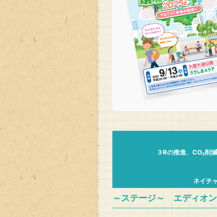
３Rの推進、CO₂
ネイチ
～ステージ～ エディオン