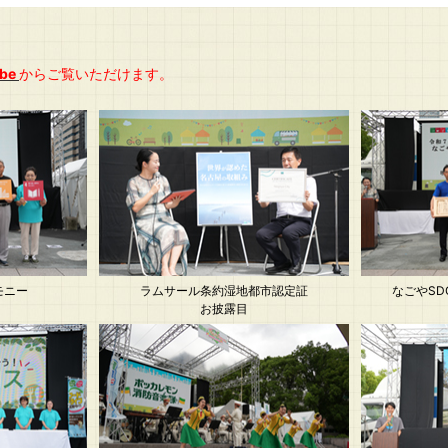
be
からご覧いただけます。
モニー
ラムサール条約湿地都市認定証
なごやSD
お披露目