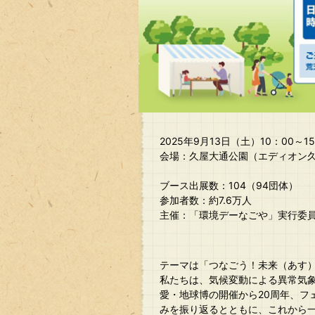
2025年9⽉13⽇（⼟）10：00～1
会場：久屋大通公園（エディオン
ブース出展数：104（94団体）
参加者数：約7.6万人
主催：「環境デーなごや」実行委
テーマは「つなごう！未来（あす
私たちは、気候変動による異常気象
愛・地球博の開催から20周年、フ
みを振り返るとともに、これから